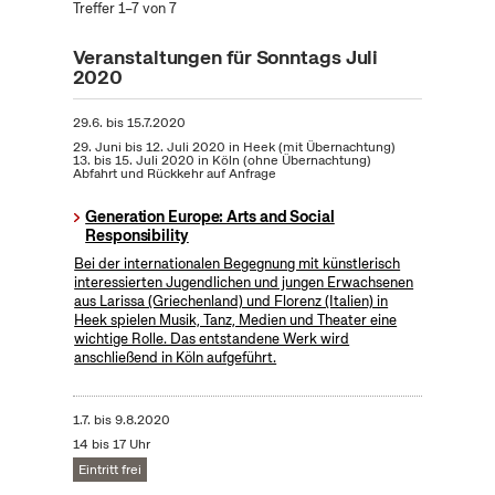
Treffer 1–7 von 7
Veranstaltungen für Sonntags Juli
2020
29.6.
bis
15.7.2020
29. Juni bis 12. Juli 2020 in Heek (mit Übernachtung)
13. bis 15. Juli 2020 in Köln (ohne Übernachtung)
Abfahrt und Rückkehr auf Anfrage
Generation Europe: Arts and Social
Responsibility
Bei der internationalen Begegnung mit künstlerisch
interessierten Jugendlichen und jungen Erwachsenen
aus Larissa (Griechenland) und Florenz (Italien) in
Heek spielen Musik, Tanz, Medien und Theater eine
wichtige Rolle. Das entstandene Werk wird
anschließend in Köln aufgeführt.
1.7.
bis
9.8.2020
14 bis 17 Uhr
Eintritt frei