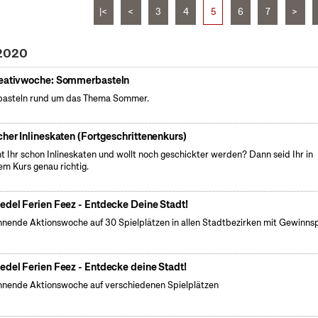
|<
<
3
4
5
6
7
>
 2020
eativwoche: Sommerbasteln
basteln rund um das Thema Sommer.
cher Inlineskaten (Fortgeschrittenenkurs)
t Ihr schon Inlineskaten und wollt noch geschickter werden? Dann seid Ihr in
em Kurs genau richtig.
edel Ferien Feez - Entdecke Deine Stadt!
nende Aktionswoche auf 30 Spielplätzen in allen Stadtbezirken mit Gewinnsp
edel Ferien Feez - Entdecke deine Stadt!
nende Aktionswoche auf verschiedenen Spielplätzen