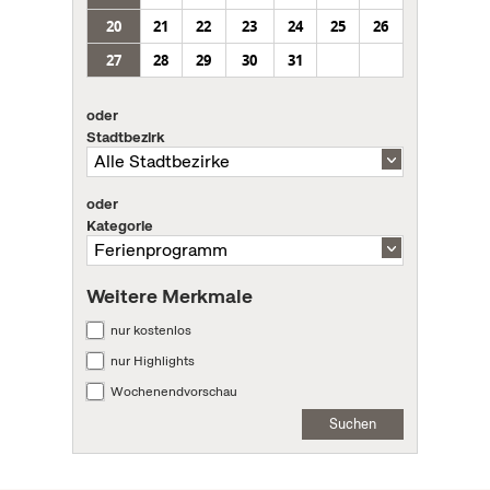
20
21
22
23
24
25
26
27
28
29
30
31
oder
Stadtbezirk
oder
Kategorie
Weitere Merkmale
nur kostenlos
nur Highlights
Wochenendvorschau
Suchen