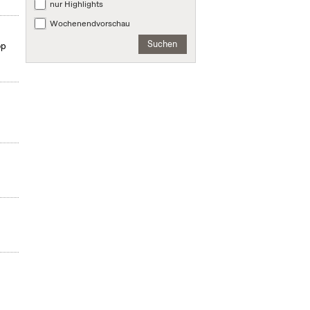
nur Highlights
Wochenendvorschau
Suchen
op