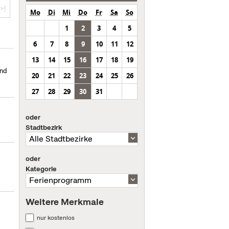
>|
Mo
Di
Mi
Do
Fr
Sa
So
1
2
3
4
5
6
7
8
9
10
11
12
13
14
15
16
17
18
19
und
20
21
22
23
24
25
26
27
28
29
30
31
oder
Stadtbezirk
oder
Kategorie
Weitere Merkmale
nur kostenlos