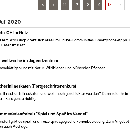
|<
<
11
12
13
14
15
>
Juli 2020
in ICH im Netz
iesem Workshop dreht sich alles um Online-Communities, Smartphone-Apps 
 Daten im Netz.
weltwoche im Jugendzentrum
beschäftigen uns mit Natur, Wildbienen und blühenden Pflanzen.
cher Inlineskaten (Fortgeschrittenenkurs)
t Ihr schon Inlineskaten und wollt noch geschickter werden? Dann seid Ihr in
em Kurs genau richtig.
mmerferienfreizeit "Spiel und Spaß im Veedel"
ondorf gibt es spiel- und freizeitpädagogische Ferienbetreuung. Zum Angebot
en auch Ausflüge.