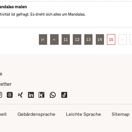
ndalas malen
tivität ist gefragt. Es dreht sich alles um Mandalas.
|<
<
11
12
13
14
15
>
e
etter
heit
Gebärdensprache
Leichte Sprache
Sitemap