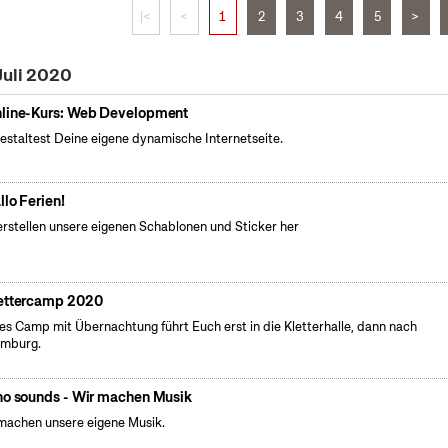
|<
<
1
2
3
4
5
>
Juli 2020
line-Kurs: Web Development
estaltest Deine eigene dynamische Internetseite.
llo Ferien!
erstellen unsere eigenen Schablonen und Sticker her
ettercamp 2020
es Camp mit Übernachtung führt Euch erst in die Kletterhalle, dann nach
emburg.
no sounds - Wir machen Musik
machen unsere eigene Musik.