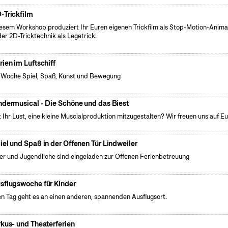
-Trickfilm
iesem Workshop produziert Ihr Euren eigenen Trickfilm als Stop-Motion-Anima
der 2D-Tricktechnik als Legetrick.
rien im Luftschiff
 Woche Spiel, Spaß, Kunst und Bewegung
ndermusical - Die Schöne und das Biest
 Ihr Lust, eine kleine Muscialproduktion mitzugestalten? Wir freuen uns auf Eu
iel und Spaß in der Offenen Tür Lindweiler
er und Jugendliche sind eingeladen zur Offenen Ferienbetreuung
sflugswoche für Kinder
n Tag geht es an einen anderen, spannenden Ausflugsort.
rkus- und Theaterferien