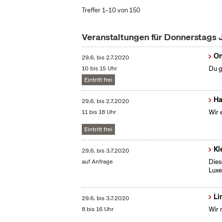
Treffer 1–10 von 150
Veranstaltungen für Donnerstags 
On
29.6.
bis
2.7.2020
10 bis 15 Uhr
Du g
Eintritt frei
Ha
29.6.
bis
2.7.2020
11 bis 18 Uhr
Wir 
Eintritt frei
Kl
29.6.
bis
3.7.2020
auf Anfrage
Dies
Lux
Li
29.6.
bis
3.7.2020
8 bis 16 Uhr
Wir 