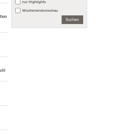
nur Highlights
Wochenendvorschau
tion
Suchen
ch!