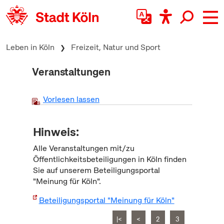
zum Inhalt springen
Leben in Köln
Freizeit, Natur und Sport
Veranstaltungen
Vorlesen lassen
Hinweis:
Alle Veranstaltungen mit/zu
Öffentlichkeitsbeteiligungen in Köln finden
Sie auf unserem Beteiligungsportal
"Meinung für Köln".
Beteiligungsportal "Meinung für Köln"
|<
<
2
3