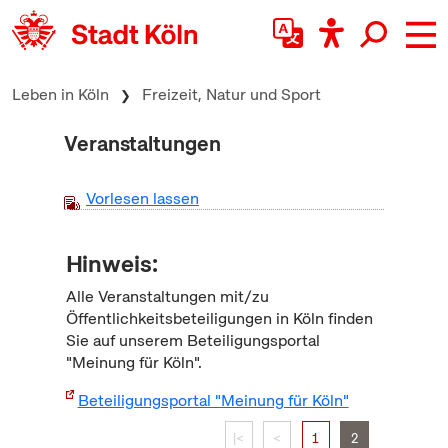
zum Inhalt springen
Leben in Köln
Freizeit, Natur und Sport
Veranstaltungen
Vorlesen lassen
Hinweis:
Alle Veranstaltungen mit/zu
Öffentlichkeitsbeteiligungen in Köln finden
Sie auf unserem Beteiligungsportal
"Meinung für Köln".
Beteiligungsportal "Meinung für Köln"
|<
<
1
2