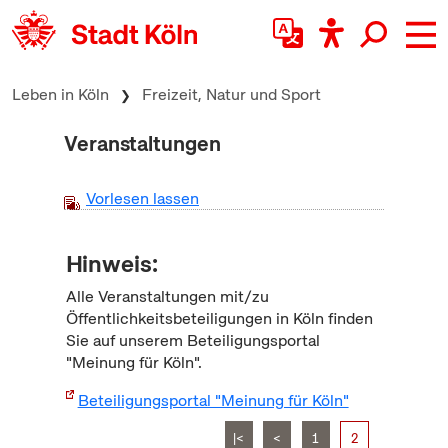
zum Inhalt springen
Leben in Köln
Freizeit, Natur und Sport
Veranstaltungen
Vorlesen lassen
Hinweis:
Alle Veranstaltungen mit/zu
Öffentlichkeitsbeteiligungen in Köln finden
Sie auf unserem Beteiligungsportal
"Meinung für Köln".
Beteiligungsportal "Meinung für Köln"
|<
<
1
2