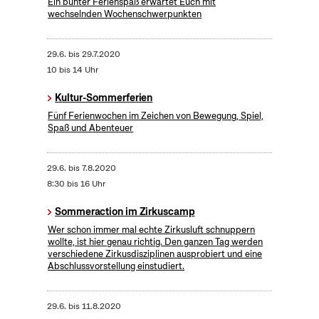
Ein bunter Ferienspaß erwartet Euch mit
wechselnden Wochenschwerpunkten
29.6.
bis
29.7.2020
10 bis 14 Uhr
Kultur-Sommerferien
Fünf Ferienwochen im Zeichen von Bewegung, Spiel,
Spaß und Abenteuer
29.6.
bis
7.8.2020
8:30 bis 16 Uhr
Sommeraction im Zirkuscamp
Wer schon immer mal echte Zirkusluft schnuppern
wollte, ist hier genau richtig. Den ganzen Tag werden
verschiedene Zirkusdisziplinen ausprobiert und eine
Abschlussvorstellung einstudiert.
29.6.
bis
11.8.2020