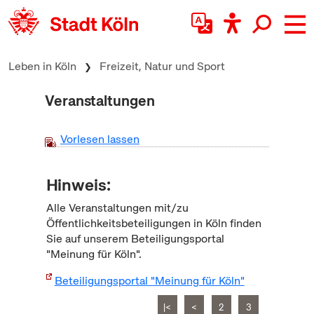
zum Inhalt springen
Leben in Köln
Freizeit, Natur und Sport
Veranstaltungen
Vorlesen lassen
Hinweis:
Alle Veranstaltungen mit/zu
Öffentlichkeitsbeteiligungen in Köln finden
Sie auf unserem Beteiligungsportal
"Meinung für Köln".
Beteiligungsportal "Meinung für Köln"
|<
<
2
3