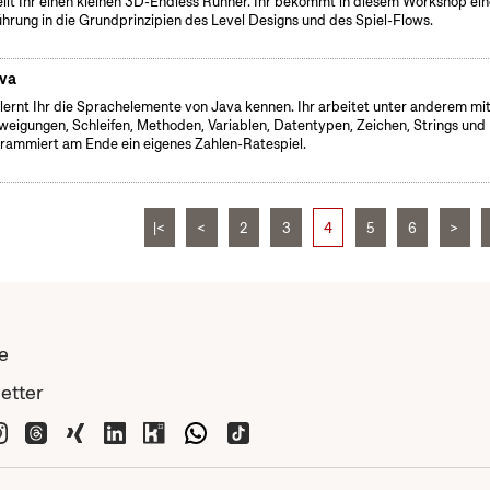
ellt Ihr einen kleinen 3D-Endless Runner. Ihr bekommt in diesem Workshop ei
ührung in die Grundprinzipien des Level Designs und des Spiel-Flows.
va
 lernt Ihr die Sprachelemente von Java kennen. Ihr arbeitet unter anderem mi
weigungen, Schleifen, Methoden, Variablen, Datentypen, Zeichen, Strings und
rammiert am Ende ein eigenes Zahlen-Ratespiel.
|<
<
2
3
4
5
6
>
e
etter