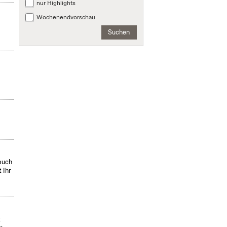
nur Highlights
Wochenendvorschau
Suchen
hbuch
 Ihr
t