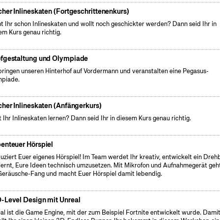
cher Inlineskaten (Fortgeschrittenenkurs)
t Ihr schon Inlineskaten und wollt noch geschickter werden? Dann seid Ihr in
em Kurs genau richtig.
fgestaltung und Olympiade
bringen unseren Hinterhof auf Vordermann und veranstalten eine Pegasus-
piade.
cher Inlineskaten (Anfängerkurs)
t Ihr Inlineskaten lernen? Dann seid Ihr in diesem Kurs genau richtig.
enteuer Hörspiel
uziert Euer eigenes Hörspiel! Im Team werdet Ihr kreativ, entwickelt ein Dre
lernt, Eure Ideen technisch umzusetzen. Mit Mikrofon und Aufnahmegerät geht
Geräusche-Fang und macht Euer Hörspiel damit lebendig.
-Level Design mit Unreal
al ist die Game Engine, mit der zum Beispiel Fortnite entwickelt wurde. Dami