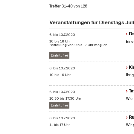
Treffer 31–40 von 128
Veranstaltungen für Dienstags Jul
Ds
6.
bis
10.7.2020
10 bis 16 Uhr
Eine
Betreuung von 9 bis 17 Uhr möglich
Eintritt frei
Ki
6.
bis
10.7.2020
10 bis 16 Uhr
Ihr 
Ta
6.
bis
10.7.2020
10:30 bis 17:30 Uhr
Wie 
Eintritt frei
Ru
6.
bis
10.7.2020
11 bis 17 Uhr
Wir 