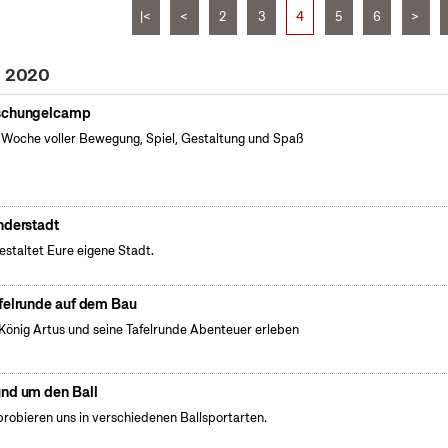
|<
<
2
3
4
5
6
>
i 2020
chungelcamp
 Woche voller Bewegung, Spiel, Gestaltung und Spaß
nderstadt
gestaltet Eure eigene Stadt.
felrunde auf dem Bau
König Artus und seine Tafelrunde Abenteuer erleben
nd um den Ball
probieren uns in verschiedenen Ballsportarten.