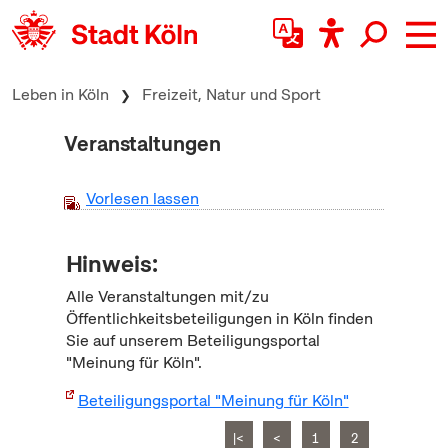
zum Inhalt springen
Leben in Köln
Freizeit, Natur und Sport
Veranstaltungen
Vorlesen lassen
Hinweis:
Alle Veranstaltungen mit/zu
Öffentlichkeitsbeteiligungen in Köln finden
Sie auf unserem Beteiligungsportal
"Meinung für Köln".
Beteiligungsportal "Meinung für Köln"
|<
<
1
2