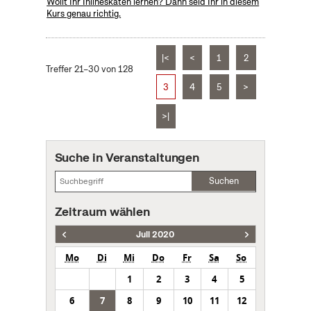
Wollt Ihr Inlineskaten lernen? Dann seid Ihr in diesem
Kurs genau richtig.
|<
<
1
2
Treffer 21–30 von 128
3
4
5
>
>|
Suche in Veranstaltungen
Suchen
Zeitraum wählen
Juli 2020
Mo
Di
Mi
Do
Fr
Sa
So
1
2
3
4
5
6
7
8
9
10
11
12