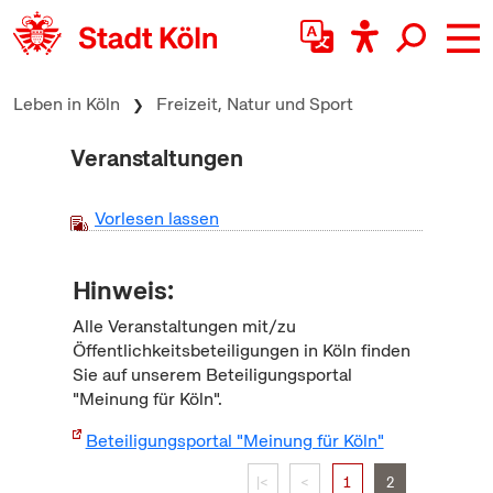
zum Inhalt springen
Leben in Köln
Freizeit, Natur und Sport
Veranstaltungen
Vorlesen lassen
Hinweis:
Alle Veranstaltungen mit/zu
Öffentlichkeitsbeteiligungen in Köln finden
Sie auf unserem Beteiligungsportal
"Meinung für Köln".
Beteiligungsportal "Meinung für Köln"
|<
<
1
2