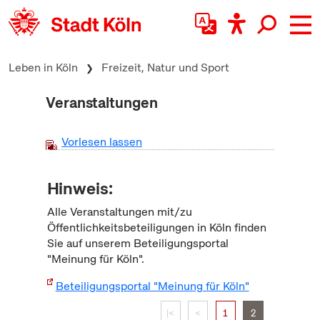
zum Inhalt springen
Leben in Köln
Freizeit, Natur und Sport
Veranstaltungen
Vorlesen lassen
Hinweis:
Alle Veranstaltungen mit/zu
Öffentlichkeitsbeteiligungen in Köln finden
Sie auf unserem Beteiligungsportal
"Meinung für Köln".
Beteiligungsportal "Meinung für Köln"
|<
<
1
2