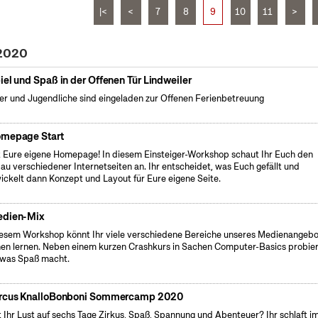
|<
<
7
8
9
10
11
>
 2020
iel und Spaß in der Offenen Tür Lindweiler
er und Jugendliche sind eingeladen zur Offenen Ferienbetreuung
mepage Start
 Eure eigene Homepage! In diesem Einsteiger-Workshop schaut Ihr Euch den
au verschiedener Internetseiten an. Ihr entscheidet, was Euch gefällt und
ickelt dann Konzept und Layout für Eure eigene Seite.
dien-Mix
iesem Workshop könnt Ihr viele verschiedene Bereiche unseres Medienangebo
en lernen. Neben einem kurzen Crashkurs in Sachen Computer-Basics probier
 was Spaß macht.
rcus KnalloBonboni Sommercamp 2020
 Ihr Lust auf sechs Tage Zirkus, Spaß, Spannung und Abenteuer? Ihr schlaft i