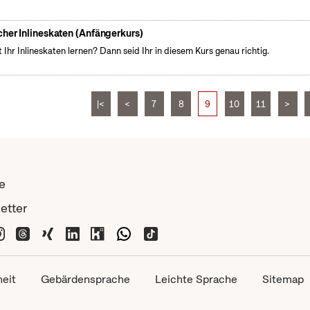
cher Inlineskaten (Anfängerkurs)
t Ihr Inlineskaten lernen? Dann seid Ihr in diesem Kurs genau richtig.
|<
<
7
8
9
10
11
>
e
etter
heit
Gebärdensprache
Leichte Sprache
Sitemap