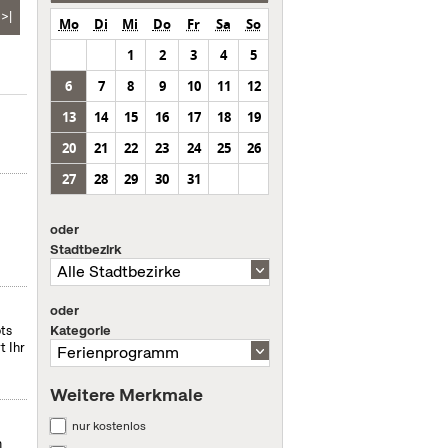
>|
Mo
Di
Mi
Do
Fr
Sa
So
1
2
3
4
5
6
7
8
9
10
11
12
13
14
15
16
17
18
19
20
21
22
23
24
25
26
27
28
29
30
31
oder
Stadtbezirk
oder
Kategorie
ts
t Ihr
Weitere Merkmale
nur kostenlos
m