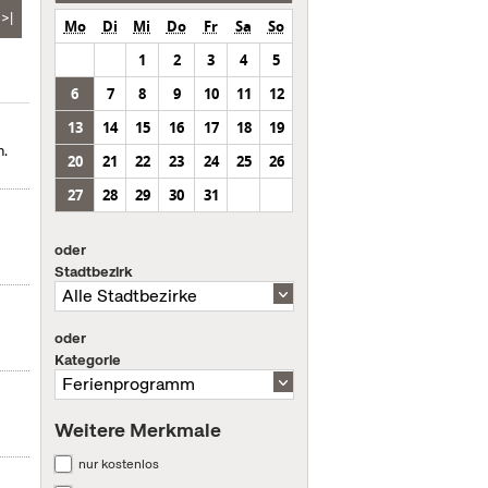
>|
Mo
Di
Mi
Do
Fr
Sa
So
1
2
3
4
5
6
7
8
9
10
11
12
13
14
15
16
17
18
19
n.
20
21
22
23
24
25
26
27
28
29
30
31
oder
Stadtbezirk
oder
Kategorie
Weitere Merkmale
nur kostenlos