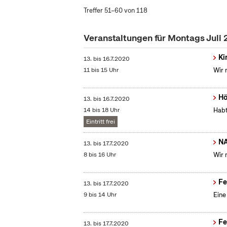
Treffer 51–60 von 118
Veranstaltungen für Montags Juli
Ki
13.
bis
16.7.2020
11 bis 15 Uhr
Wir 
Hö
13.
bis
16.7.2020
14 bis 18 Uhr
Habt
Eintritt frei
NA
13.
bis
17.7.2020
8 bis 16 Uhr
Wir 
Fe
13.
bis
17.7.2020
9 bis 14 Uhr
Eine
Fe
13.
bis
17.7.2020