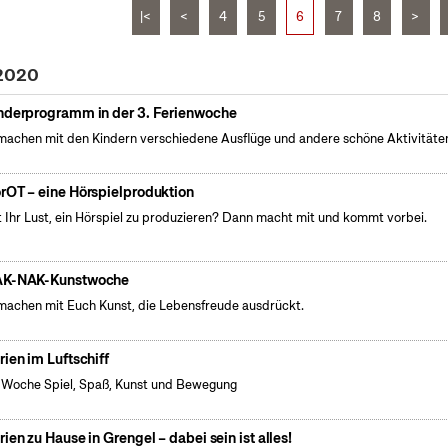
|<
<
4
5
6
7
8
>
 2020
nderprogramm in der 3. Ferienwoche
machen mit den Kindern verschiedene Ausflüge und andere schöne Aktivitäte
rOT – eine Hörspielproduktion
 Ihr Lust, ein Hörspiel zu produzieren? Dann macht mit und kommt vorbei.
K-NAK-Kunstwoche
machen mit Euch Kunst, die Lebensfreude ausdrückt.
rien im Luftschiff
 Woche Spiel, Spaß, Kunst und Bewegung
rien zu Hause in Grengel – dabei sein ist alles!