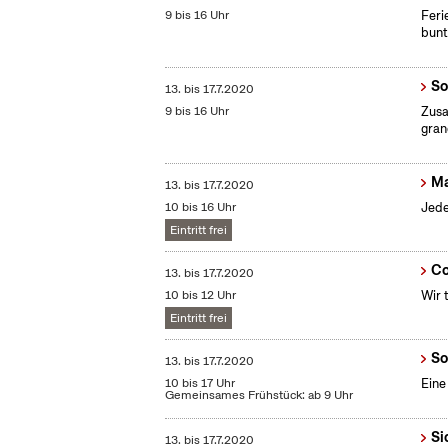
9 bis 16 Uhr
Feri
bunt
So
13.
bis
17.7.2020
9 bis 16 Uhr
Zusa
gran
Ma
13.
bis
17.7.2020
10 bis 16 Uhr
Jede
Eintritt frei
Co
13.
bis
17.7.2020
10 bis 12 Uhr
Wir 
Eintritt frei
So
13.
bis
17.7.2020
10 bis 17 Uhr
Eine
Gemeinsames Frühstück: ab 9 Uhr
Si
13.
bis
17.7.2020