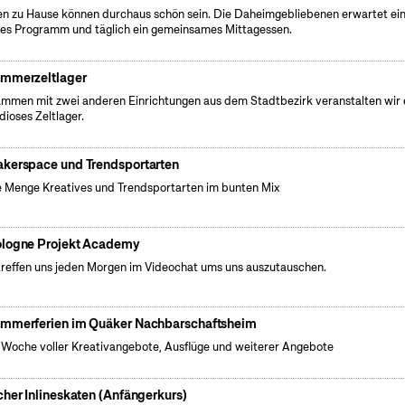
en zu Hause können durchaus schön sein. Die Daheimgebliebenen erwartet ei
es Programm und täglich ein gemeinsames Mittagessen.
mmerzeltlager
mmen mit zwei anderen Einrichtungen aus dem Stadtbezirk veranstalten wir 
dioses Zeltlager.
kerspace und Trendsportarten
 Menge Kreatives und Trendsportarten im bunten Mix
logne Projekt Academy
treffen uns jeden Morgen im Videochat ums uns auszutauschen.
mmerferien im Quäker Nachbarschaftsheim
 Woche voller Kreativangebote, Ausflüge und weiterer Angebote
cher Inlineskaten (Anfängerkurs)