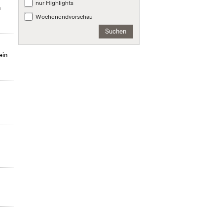
nur Highlights
n
Wochenendvorschau
Suchen
ein