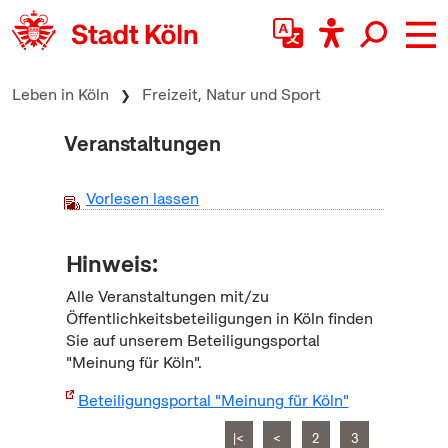
zum Inhalt springen
Leben in Köln
Freizeit, Natur und Sport
Veranstaltungen
Vorlesen lassen
Hinweis:
Alle Veranstaltungen mit/zu
Öffentlichkeitsbeteiligungen in Köln finden
Sie auf unserem Beteiligungsportal
"Meinung für Köln".
Beteiligungsportal "Meinung für Köln"
|<
<
2
3