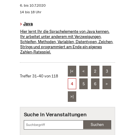
6.
bis
10.7.2020
14 bis 18 Uhr
Java
Hier lernt Ihr die Sprachelemente von Java kennen.
Ihr arbeitet unter anderem mit Verzweigungen,
Schleifen, Methoden, Variablen, Datentypen, Zeichen,
Strings und programmiert am Ende ein eigenes
Zahlen-Ratespiel.
|<
<
2
3
Treffer 31–40 von 118
4
5
6
>
>|
Suche in Veranstaltungen
Suchen