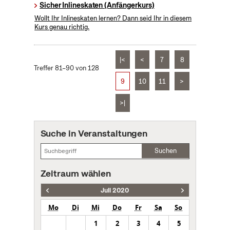
Sicher Inlineskaten (Anfängerkurs)
Wollt Ihr Inlineskaten lernen? Dann seid Ihr in diesem
Kurs genau richtig.
|<
<
7
8
Treffer 81–90 von 128
9
10
11
>
>|
Suche in Veranstaltungen
Suchen
Zeitraum wählen
Juli 2020
Mo
Di
Mi
Do
Fr
Sa
So
1
2
3
4
5