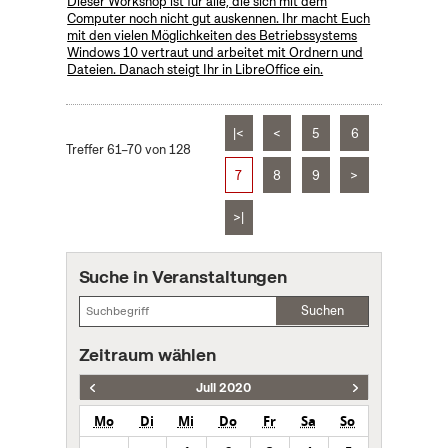
Dieser Workshop ist für alle, die sich mit dem
Computer noch nicht gut auskennen. Ihr macht Euch
mit den vielen Möglichkeiten des Betriebssystems
Windows 10 vertraut und arbeitet mit Ordnern und
Dateien. Danach steigt Ihr in LibreOffice ein.
|<
<
5
6
Treffer 61–70 von 128
7
8
9
>
>|
Suche in Veranstaltungen
Suchen
Zeitraum wählen
Juli 2020
Mo
Di
Mi
Do
Fr
Sa
So