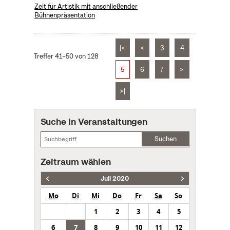
Zeit für Artistik mit anschließender
Bühnenpräsentation
|<
<
3
4
Treffer 41–50 von 128
5
6
7
>
>|
Suche in Veranstaltungen
Suchen
Zeitraum wählen
Juli 2020
Mo
Di
Mi
Do
Fr
Sa
So
1
2
3
4
5
6
7
8
9
10
11
12