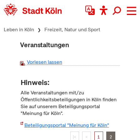
zum Inhalt springen
Leben in Köln
Freizeit, Natur und Sport
Veranstaltungen
Vorlesen lassen
Hinweis:
Alle Veranstaltungen mit/zu
Öffentlichkeitsbeteiligungen in Köln finden
Sie auf unserem Beteiligungsportal
"Meinung für Köln".
Beteiligungsportal "Meinung für Köln"
|<
<
1
2