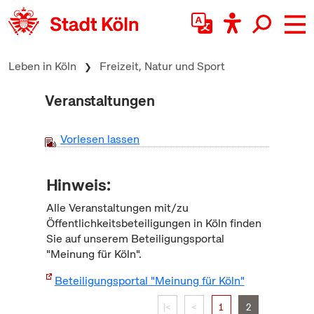
zum Inhalt springen
Leben in Köln
Freizeit, Natur und Sport
Veranstaltungen
Vorlesen lassen
Hinweis:
Alle Veranstaltungen mit/zu
Öffentlichkeitsbeteiligungen in Köln finden
Sie auf unserem Beteiligungsportal
"Meinung für Köln".
Beteiligungsportal "Meinung für Köln"
|<
<
1
2