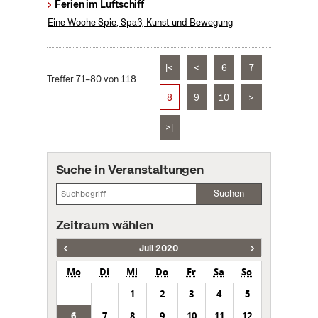
Ferien im Luftschiff
Eine Woche Spie, Spaß, Kunst und Bewegung
|<
<
6
7
Treffer 71–80 von 118
8
9
10
>
>|
Suche in Veranstaltungen
Suchen
Zeitraum wählen
Juli 2020
Mo
Di
Mi
Do
Fr
Sa
So
1
2
3
4
5
6
7
8
9
10
11
12