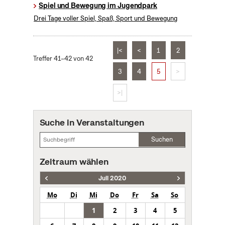
Spiel und Bewegung im Jugendpark
Drei Tage voller Spiel, Spaß, Sport und Bewegung
|<
<
1
2
Treffer 41–42 von 42
3
4
5
>
>|
Suche in Veranstaltungen
Suchen
Zeitraum wählen
Juli 2020
Mo
Di
Mi
Do
Fr
Sa
So
1
2
3
4
5