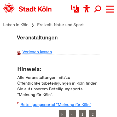
zum Inhalt springen
Leben in Köln
Freizeit, Natur und Sport
Veranstaltungen
Vorlesen lassen
Hinweis:
Alle Veranstaltungen mit/zu
Öffentlichkeitsbeteiligungen in Köln finden
Sie auf unserem Beteiligungsportal
"Meinung für Köln".
Beteiligungsportal "Meinung für Köln"
|<
<
1
2