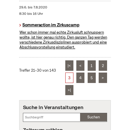
29.6.
bis
7.8.2020
8:30 bis 16 Uhr
Sommeraction im Zirkuscamp
Wer schon immer mal echte Zirkusluft schnuppern
wollte, ist hier genau richtig. Den ganzen Tag werden
verschiedene Zirkusdisziplinen ausprobiert und eine
Abschlussvorstellung einstudiert.
|<
<
1
2
Treffer 21–30 von 143
3
4
5
>
>|
Suche in Veranstaltungen
Suchen
Zeitraum wählen