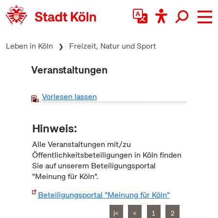
zum Inhalt springen
Leben in Köln
Freizeit, Natur und Sport
Veranstaltungen
Vorlesen lassen
Hinweis:
Alle Veranstaltungen mit/zu
Öffentlichkeitsbeteiligungen in Köln finden
Sie auf unserem Beteiligungsportal
"Meinung für Köln".
Beteiligungsportal "Meinung für Köln"
|<
<
1
2