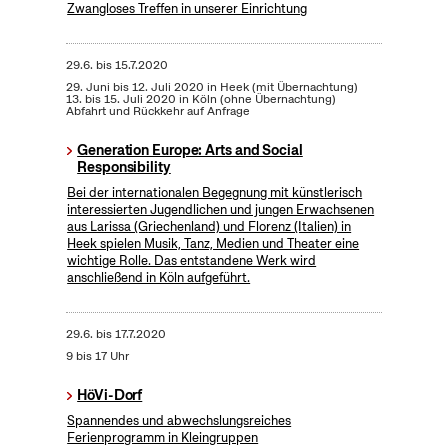
Zwangloses Treffen in unserer Einrichtung
29.6.
bis
15.7.2020
29. Juni bis 12. Juli 2020 in Heek (mit Übernachtung)
13. bis 15. Juli 2020 in Köln (ohne Übernachtung)
Abfahrt und Rückkehr auf Anfrage
Generation Europe: Arts and Social
Responsibility
Bei der internationalen Begegnung mit künstlerisch
interessierten Jugendlichen und jungen Erwachsenen
aus Larissa (Griechenland) und Florenz (Italien) in
Heek spielen Musik, Tanz, Medien und Theater eine
wichtige Rolle. Das entstandene Werk wird
anschließend in Köln aufgeführt.
29.6.
bis
17.7.2020
9 bis 17 Uhr
HöVi-Dorf
Spannendes und abwechslungsreiches
Ferienprogramm in Kleingruppen