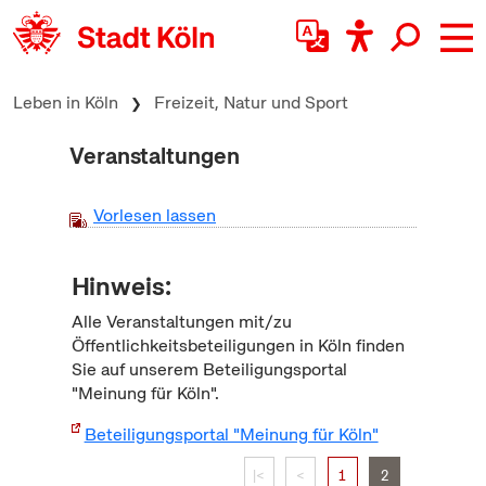
zum Inhalt springen
Leben in Köln
Freizeit, Natur und Sport
Veranstaltungen
Vorlesen lassen
Hinweis:
Alle Veranstaltungen mit/zu
Öffentlichkeitsbeteiligungen in Köln finden
Sie auf unserem Beteiligungsportal
"Meinung für Köln".
Beteiligungsportal "Meinung für Köln"
|<
<
1
2