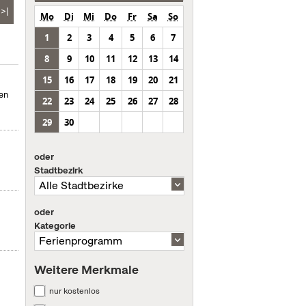
>|
Mo
Di
Mi
Do
Fr
Sa
So
1
2
3
4
5
6
7
8
9
10
11
12
13
14
15
16
17
18
19
20
21
hen
22
23
24
25
26
27
28
29
30
oder
Stadtbezirk
oder
Kategorie
Weitere Merkmale
nur kostenlos