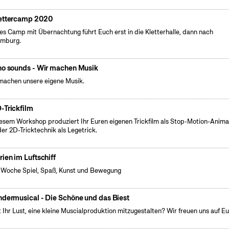
ettercamp 2020
es Camp mit Übernachtung führt Euch erst in die Kletterhalle, dann nach
emburg.
no sounds - Wir machen Musik
machen unsere eigene Musik.
-Trickfilm
iesem Workshop produziert Ihr Euren eigenen Trickfilm als Stop-Motion-Anima
der 2D-Tricktechnik als Legetrick.
rien im Luftschiff
 Woche Spiel, Spaß, Kunst und Bewegung
ndermusical - Die Schöne und das Biest
 Ihr Lust, eine kleine Muscialproduktion mitzugestalten? Wir freuen uns auf Eu