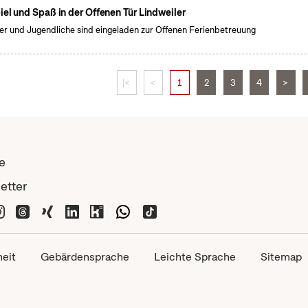
iel und Spaß in der Offenen Tür Lindweiler
er und Jugendliche sind eingeladen zur Offenen Ferienbetreuung
|<
<
1
2
3
4
>
e
etter
heit
Gebärdensprache
Leichte Sprache
Sitemap