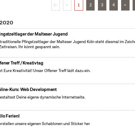
|<
<
1
2
3
4
>
 2020
ingstzeltlager der Malteser Jugend
traditionelle Pfingstzeltlager der Malteser Jugend Köln steht diesmal im Zeic
Zeitreisen. Ihr könnt gespannt sein.
fener Treff / Kreativtag
bt Eure Kreativität! Unser Offener Treff lädt dazu ein.
line-Kurs: Web Development
estaltest Deine eigene dynamische Internetseite.
llo Ferien!
erstellen unsere eigenen Schablonen und Sticker her