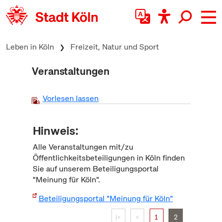
zum Inhalt springen
Leben in Köln
Freizeit, Natur und Sport
Veranstaltungen
Vorlesen lassen
Hinweis:
Alle Veranstaltungen mit/zu
Öffentlichkeitsbeteiligungen in Köln finden
Sie auf unserem Beteiligungsportal
"Meinung für Köln".
Beteiligungsportal "Meinung für Köln"
|<
<
1
2