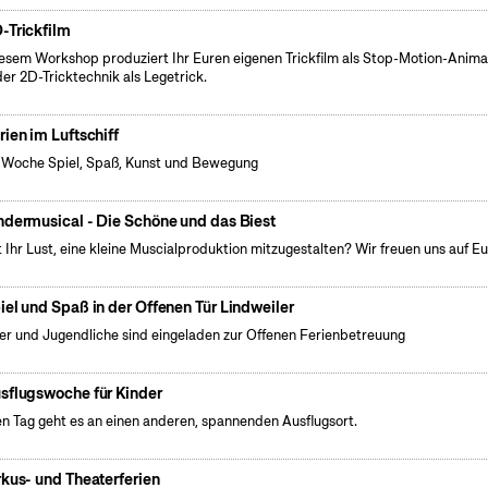
-Trickfilm
iesem Workshop produziert Ihr Euren eigenen Trickfilm als Stop-Motion-Anima
der 2D-Tricktechnik als Legetrick.
rien im Luftschiff
 Woche Spiel, Spaß, Kunst und Bewegung
ndermusical - Die Schöne und das Biest
 Ihr Lust, eine kleine Muscialproduktion mitzugestalten? Wir freuen uns auf Eu
iel und Spaß in der Offenen Tür Lindweiler
er und Jugendliche sind eingeladen zur Offenen Ferienbetreuung
sflugswoche für Kinder
n Tag geht es an einen anderen, spannenden Ausflugsort.
rkus- und Theaterferien