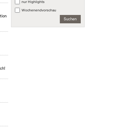
nur Highlights
Wochenendvorschau
tion
Suchen
ch!