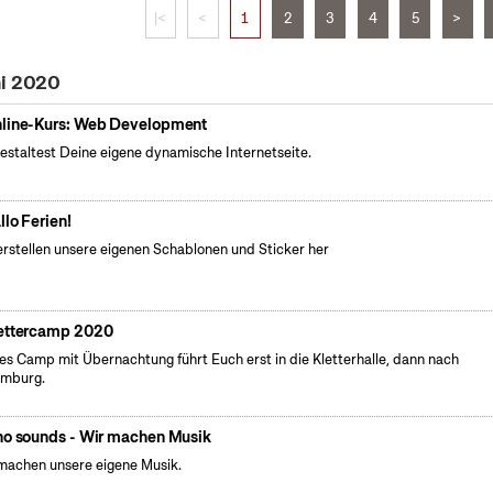
|<
<
1
2
3
4
5
>
ni 2020
line-Kurs: Web Development
estaltest Deine eigene dynamische Internetseite.
llo Ferien!
erstellen unsere eigenen Schablonen und Sticker her
ettercamp 2020
es Camp mit Übernachtung führt Euch erst in die Kletterhalle, dann nach
emburg.
no sounds - Wir machen Musik
machen unsere eigene Musik.