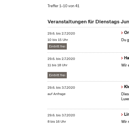
Treffer 1–10 von 41
Veranstaltungen für Dienstags Ju
On
29.6.
bis
2.7.2020
10 bis 15 Uhr
Du g
Eintritt frei
Ha
29.6.
bis
2.7.2020
11 bis 18 Uhr
Wir 
Eintritt frei
Kl
29.6.
bis
3.7.2020
auf Anfrage
Dies
Lux
Li
29.6.
bis
3.7.2020
8 bis 16 Uhr
Wir 