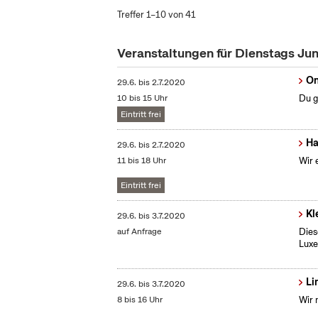
Treffer 1–10 von 41
Veranstaltungen für Dienstags Ju
On
29.6.
bis
2.7.2020
10 bis 15 Uhr
Du g
Eintritt frei
Ha
29.6.
bis
2.7.2020
11 bis 18 Uhr
Wir 
Eintritt frei
Kl
29.6.
bis
3.7.2020
auf Anfrage
Dies
Lux
Li
29.6.
bis
3.7.2020
8 bis 16 Uhr
Wir 