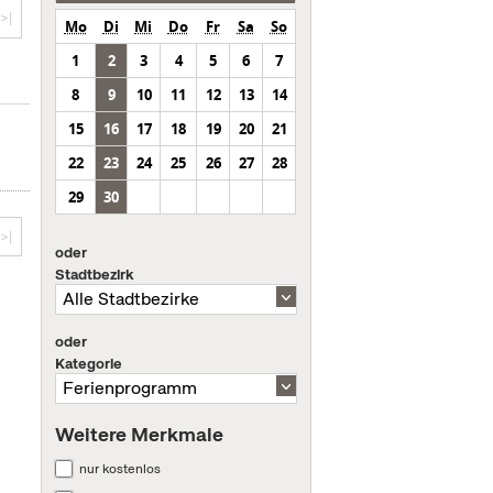
>|
Mo
Di
Mi
Do
Fr
Sa
So
1
2
3
4
5
6
7
8
9
10
11
12
13
14
15
16
17
18
19
20
21
22
23
24
25
26
27
28
29
30
>|
oder
Stadtbezirk
oder
Kategorie
Weitere Merkmale
nur kostenlos