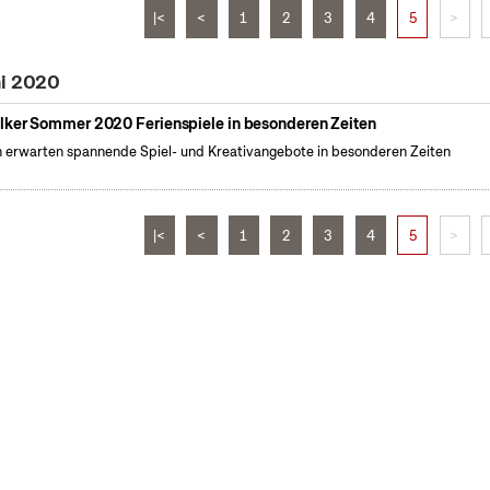
|<
<
1
2
3
4
5
>
ni 2020
lker Sommer 2020 Ferienspiele in besonderen Zeiten
 erwarten spannende Spiel- und Kreativangebote in besonderen Zeiten
|<
<
1
2
3
4
5
>