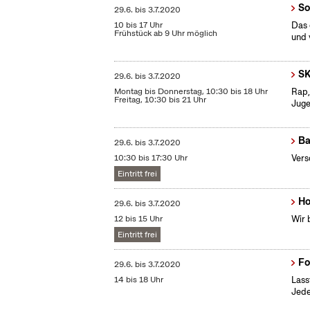
So
29.6.
bis
3.7.2020
10 bis 17 Uhr
Das 
Frühstück ab 9 Uhr möglich
und 
SK
29.6.
bis
3.7.2020
Montag bis Donnerstag, 10:30 bis 18 Uhr
Rap,
Freitag, 10:30 bis 21 Uhr
Juge
Ba
29.6.
bis
3.7.2020
10:30 bis 17:30 Uhr
Vers
Eintritt frei
Ho
29.6.
bis
3.7.2020
12 bis 15 Uhr
Wir 
Eintritt frei
Fo
29.6.
bis
3.7.2020
14 bis 18 Uhr
Lass
Jede