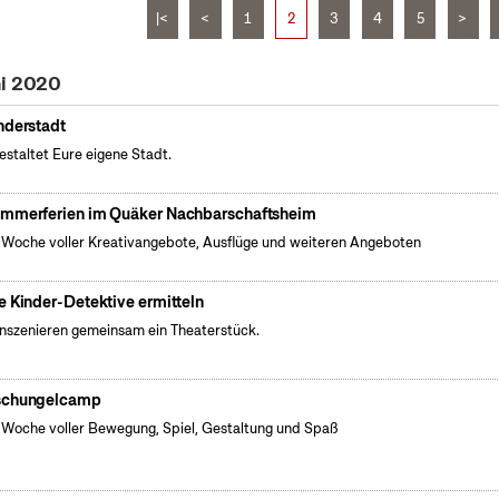
|<
<
1
2
3
4
5
>
ni 2020
nderstadt
gestaltet Eure eigene Stadt.
mmerferien im Quäker Nachbarschaftsheim
 Woche voller Kreativangebote, Ausflüge und weiteren Angeboten
e Kinder-Detektive ermitteln
inszenieren gemeinsam ein Theaterstück.
chungelcamp
 Woche voller Bewegung, Spiel, Gestaltung und Spaß