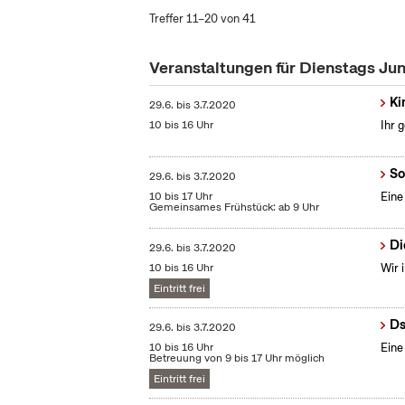
Treffer 11–20 von 41
Veranstaltungen für Dienstags Ju
Ki
29.6.
bis
3.7.2020
10 bis 16 Uhr
Ihr 
So
29.6.
bis
3.7.2020
10 bis 17 Uhr
Eine
Gemeinsames Frühstück: ab 9 Uhr
Di
29.6.
bis
3.7.2020
10 bis 16 Uhr
Wir 
Eintritt frei
Ds
29.6.
bis
3.7.2020
10 bis 16 Uhr
Eine
Betreuung von 9 bis 17 Uhr möglich
Eintritt frei