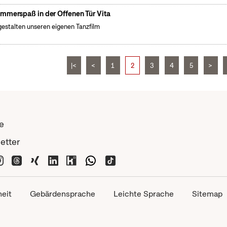
mmerspaß in der Offenen Tür Vita
gestalten unseren eigenen Tanzfilm
|<
<
1
2
3
4
5
>
e
etter
heit
Gebärdensprache
Leichte Sprache
Sitemap