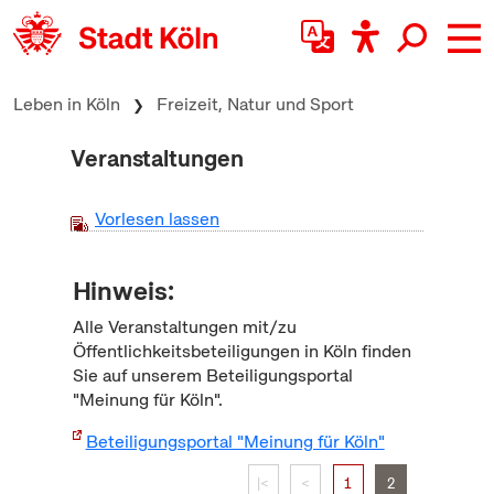
zum Inhalt springen
Leben in Köln
Freizeit, Natur und Sport
Veranstaltungen
Vorlesen lassen
Hinweis:
Alle Veranstaltungen mit/zu
Öffentlichkeitsbeteiligungen in Köln finden
Sie auf unserem Beteiligungsportal
"Meinung für Köln".
Beteiligungsportal "Meinung für Köln"
|<
<
1
2