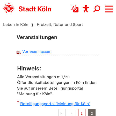
zum Inhalt springen
Leben in Köln
Freizeit, Natur und Sport
Veranstaltungen
Vorlesen lassen
Hinweis:
Alle Veranstaltungen mit/zu
Öffentlichkeitsbeteiligungen in Köln finden
Sie auf unserem Beteiligungsportal
"Meinung für Köln".
Beteiligungsportal "Meinung für Köln"
|<
<
1
2