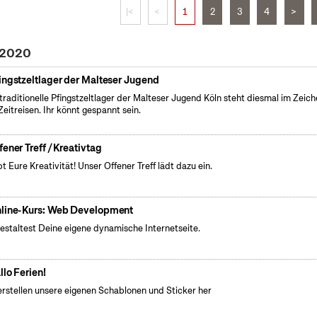
|<
<
1
2
3
4
>
 2020
ingstzeltlager der Malteser Jugend
traditionelle Pfingstzeltlager der Malteser Jugend Köln steht diesmal im Zeic
Zeitreisen. Ihr könnt gespannt sein.
fener Treff / Kreativtag
bt Eure Kreativität! Unser Offener Treff lädt dazu ein.
line-Kurs: Web Development
estaltest Deine eigene dynamische Internetseite.
llo Ferien!
erstellen unsere eigenen Schablonen und Sticker her