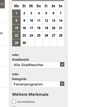
>|
Mo
Di
Mi
Do
Fr
Sa
So
1
2
3
4
5
6
7
8
9
10
11
12
13
14
15
16
17
18
19
20
21
hen
22
23
24
25
26
27
28
29
30
oder
Stadtbezirk
oder
Kategorie
Weitere Merkmale
nur kostenlos