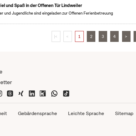
iel und Spaß in der Offenen Tür Lindweiler
er und Jugendliche sind eingeladen zur Offenen Ferienbetreuung
|<
<
1
2
3
4
>
e
etter
heit
Gebärdensprache
Leichte Sprache
Sitemap