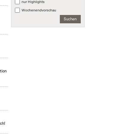
nur Highlights
Wochenendvorschau
Suchen
tion
ch!