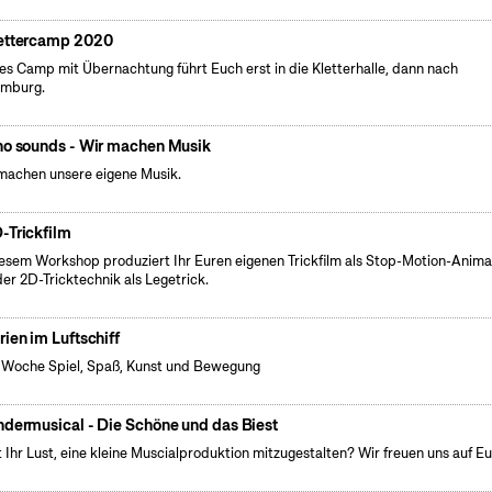
ettercamp 2020
es Camp mit Übernachtung führt Euch erst in die Kletterhalle, dann nach
emburg.
no sounds - Wir machen Musik
machen unsere eigene Musik.
-Trickfilm
iesem Workshop produziert Ihr Euren eigenen Trickfilm als Stop-Motion-Anima
der 2D-Tricktechnik als Legetrick.
rien im Luftschiff
 Woche Spiel, Spaß, Kunst und Bewegung
ndermusical - Die Schöne und das Biest
 Ihr Lust, eine kleine Muscialproduktion mitzugestalten? Wir freuen uns auf Eu