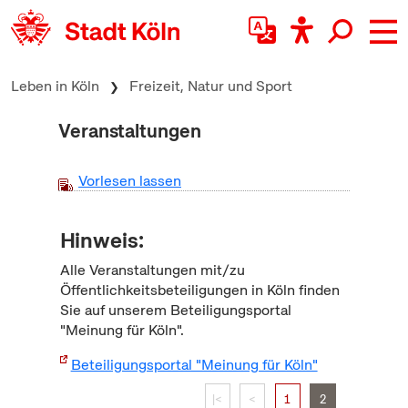
zum Inhalt springen
Leben in Köln
Freizeit, Natur und Sport
Veranstaltungen
Vorlesen lassen
Hinweis:
Alle Veranstaltungen mit/zu
Öffentlichkeitsbeteiligungen in Köln finden
Sie auf unserem Beteiligungsportal
"Meinung für Köln".
Beteiligungsportal "Meinung für Köln"
|<
<
1
2