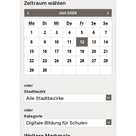
Zeitraum wählen
Juni 2026
Mo
Di
Mi
Do
Fr
Sa
So
1
2
3
4
5
6
7
8
9
10
11
12
13
14
15
16
17
18
19
20
21
22
23
24
25
26
27
28
29
30
oder
Stadtbezirk
oder
Kategorie
Weitere Merkmale