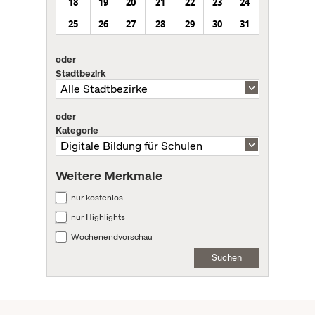
18
19
20
21
22
23
24
25
26
27
28
29
30
31
oder
Stadtbezirk
oder
Kategorie
Weitere Merkmale
nur kostenlos
nur Highlights
Wochenendvorschau
Suchen