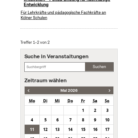
Entwicklung
Für Lehrkräfte und pädagogische Fachkräfte an
Kölner Schulen
Treffer 1–2 von 2
Suche in Veranstaltungen
Suchen
Zeitraum wählen
Mai 2026
Mo
Di
Mi
Do
Fr
Sa
So
1
2
3
4
5
6
7
8
9
10
11
12
13
14
15
16
17