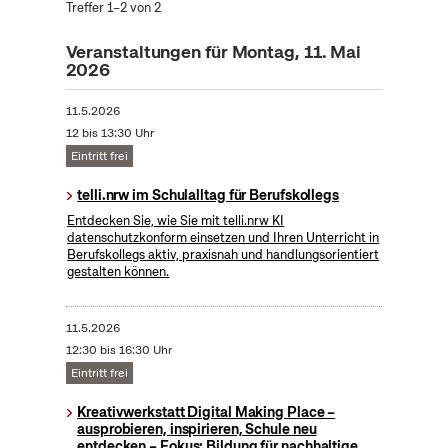
Treffer 1–2 von 2
Veranstaltungen für Montag, 11. Mai
2026
11.5.2026
12 bis 13:30 Uhr
Eintritt frei
telli.nrw im Schulalltag für Berufskollegs
Entdecken Sie, wie Sie mit telli.nrw KI
datenschutzkonform einsetzen und Ihren Unterricht in
Berufskollegs aktiv, praxisnah und handlungsorientiert
gestalten können.
11.5.2026
12:30 bis 16:30 Uhr
Eintritt frei
Kreativwerkstatt Digital Making Place –
ausprobieren, inspirieren, Schule neu
entdecken – Fokus: Bildung für nachhaltige