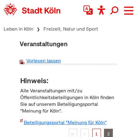
zum Inhalt springen
Leben in Köln
Freizeit, Natur und Sport
Veranstaltungen
Vorlesen lassen
Hinweis:
Alle Veranstaltungen mit/zu
Öffentlichkeitsbeteiligungen in Köln finden
Sie auf unserem Beteiligungsportal
"Meinung für Köln".
Beteiligungsportal "Meinung für Köln"
|<
<
1
2