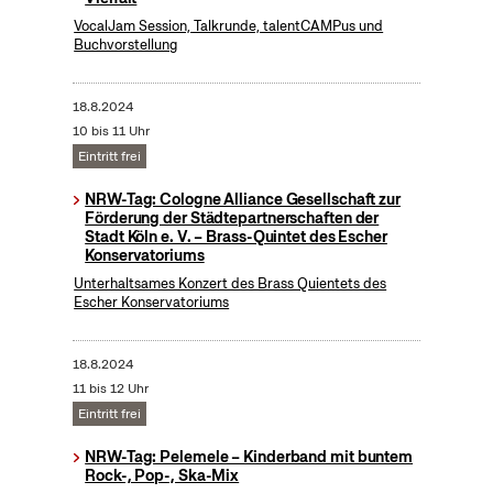
VocalJam Session, Talkrunde, talentCAMPus und
Buchvorstellung
18.8.2024
10 bis 11 Uhr
Eintritt frei
NRW-Tag: Cologne Alliance Gesellschaft zur
Förderung der Städtepartnerschaften der
Stadt Köln e. V. – Brass-Quintet des Escher
Konservatoriums
Unterhaltsames Konzert des Brass Quientets des
Escher Konservatoriums
18.8.2024
11 bis 12 Uhr
Eintritt frei
NRW-Tag: Pelemele – Kinderband mit buntem
Rock-, Pop-, Ska-Mix