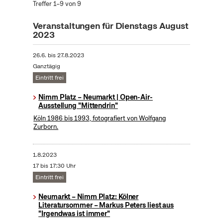
Treffer 1–9 von 9
Veranstaltungen für Dienstags August
2023
26.6.
bis
27.8.2023
Ganztägig
Eintritt frei
Nimm Platz – Neumarkt | Open-Air-
Ausstellung "Mittendrin"
Köln 1986 bis 1993, fotografiert von Wolfgang
Zurborn.
1.8.2023
17 bis 17:30 Uhr
Eintritt frei
Neumarkt – Nimm Platz: Kölner
Literatursommer – Markus Peters liest aus
"Irgendwas ist immer"