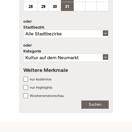
28
29
30
31
oder
Stadtbezirk
oder
Kategorie
Weitere Merkmale
nur kostenlos
nur Highlights
Wochenendvorschau
Suchen