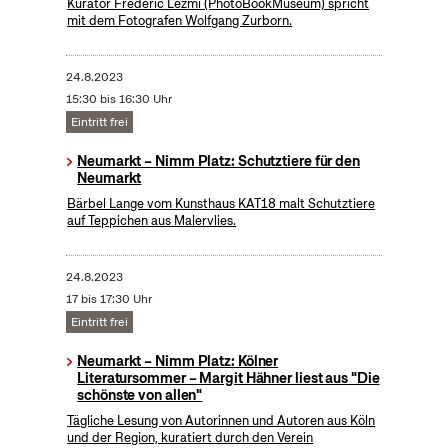
Kurator Frederic Lezmi (PhotoBookMuseum) spricht
mit dem Fotografen Wolfgang Zurborn.
24.8.2023
15:30 bis 16:30 Uhr
Eintritt frei
Neumarkt – Nimm Platz: Schutztiere für den
Neumarkt
Bärbel Lange vom Kunsthaus KAT18 malt Schutztiere
auf Teppichen aus Malervlies.
24.8.2023
17 bis 17:30 Uhr
Eintritt frei
Neumarkt – Nimm Platz: Kölner
Literatursommer – Margit Hähner liest aus "Die
schönste von allen"
Tägliche Lesung von Autorinnen und Autoren aus Köln
und der Region, kuratiert durch den Verein