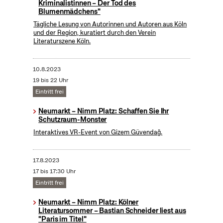
Kriminalistinnen – Der Tod des
Blumenmädchens"
Tägliche Lesung von Autorinnen und Autoren aus Köln
und der Region, kuratiert durch den Verein
Literaturszene Köln.
10.8.2023
19 bis 22 Uhr
Eintritt frei
Neumarkt – Nimm Platz: Schaffen Sie Ihr
Schutzraum-Monster
Interaktives VR-Event von Gizem Güvendağ.
17.8.2023
17 bis 17:30 Uhr
Eintritt frei
Neumarkt – Nimm Platz: Kölner
Literatursommer – Bastian Schneider liest aus
"Paris im Titel"