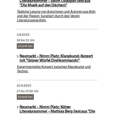
Literatursommer – Selim Özdogan liest aus
"Die Musik auf den Dächern"
Tägliche Lesung von Autorinnen und Autoren aus Köln
und der Region, kuratiert durch den Verein
Literaturszene Köln.
3.8.2023
19 bis 21 Uhr
Eintritt frei
Neumarkt – Nimm Platz: Klangkunst-Konzert
mit "Grüner Würfel Drehkommando"
Experimentelles Konzert zwischen Klangkunst und
Techno.
10.8.2023
17 bis 17:30 Uhr
Eintritt frei
Neumarkt – Nimm Platz: Kölner
Literatursommer – Mathias Berg liest aus "Die