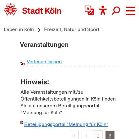
zum Inhalt springen
Leben in Köln
Freizeit, Natur und Sport
Veranstaltungen
Vorlesen lassen
Hinweis:
Alle Veranstaltungen mit/zu
Öffentlichkeitsbeteiligungen in Köln finden
Sie auf unserem Beteiligungsportal
"Meinung für Köln".
Beteiligungsportal "Meinung für Köln"
|<
<
1
2