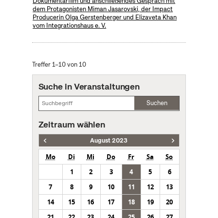
Dokumentarfilm und anschließendes Gespräch mit
dem Protagonisten Miman Jasarovski, der Impact
Producerin Olga Gerstenberger und Elizaveta Khan
vom Integrationshaus e. V.
Treffer 1–10 von 10
Suche in Veranstaltungen
Suchen
Zeitraum wählen
August 2023
Mo
Di
Mi
Do
Fr
Sa
So
1
2
3
4
5
6
7
8
9
10
11
12
13
14
15
16
17
18
19
20
21
22
23
24
25
26
27