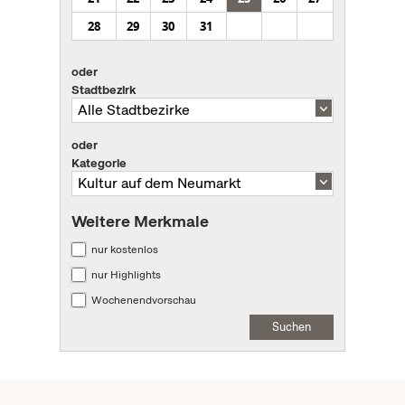
28
29
30
31
oder
Stadtbezirk
oder
Kategorie
Weitere Merkmale
nur kostenlos
nur Highlights
Wochenendvorschau
Suchen