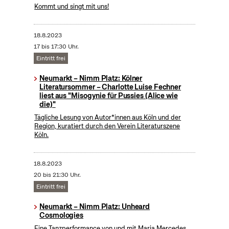
Kommt und singt mit uns!
18.8.2023
17 bis 17:30 Uhr.
Eintritt frei
Neumarkt – Nimm Platz: Kölner
Literatursommer – Charlotte Luise Fechner
liest aus "Misogynie für Pussies (Alice wie
die)"
Tägliche Lesung von Autor*innen aus Köln und der
Region, kuratiert durch den Verein Literaturszene
Köln.
18.8.2023
20 bis 21:30 Uhr.
Eintritt frei
Neumarkt – Nimm Platz: Unheard
Cosmologies
Eine Tanzperformance von und mit Maria Mercedes