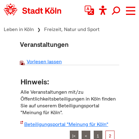
zum Inhalt springen
Leben in Köln
Freizeit, Natur und Sport
Veranstaltungen
Vorlesen lassen
Hinweis:
Alle Veranstaltungen mit/zu
Öffentlichkeitsbeteiligungen in Köln finden
Sie auf unserem Beteiligungsportal
"Meinung für Köln".
Beteiligungsportal "Meinung für Köln"
|<
<
1
2