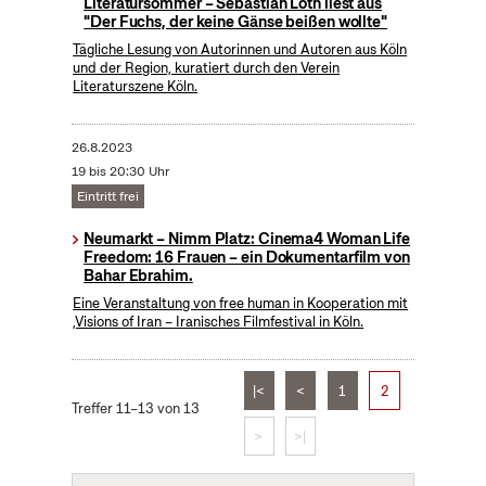
Literatursommer – Sebastian Loth liest aus
"Der Fuchs, der keine Gänse beißen wollte"
Tägliche Lesung von Autorinnen und Autoren aus Köln
und der Region, kuratiert durch den Verein
Literaturszene Köln.
26.8.2023
19 bis 20:30 Uhr
Eintritt frei
Neumarkt – Nimm Platz: Cinema4 Woman Life
Freedom: 16 Frauen – ein Dokumentarfilm von
Bahar Ebrahim.
Eine Veranstaltung von free human in Kooperation mit
‚Visions of Iran – Iranisches Filmfestival in Köln.
|<
<
1
2
Treffer 11–13 von 13
>
>|