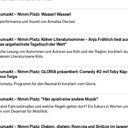
umarkt – Nimm Platz: Wasser! Wasser!
performance und Sound von Annalisa Derossi.
umarkt – Nimm Platz: Kölner Literatursommer – Anja Fröhlich liest au
as ungeheimste Tagebuch der Welt"
iche Lesung von Autorinnen und Autoren aus Köln und der Region, kuratiert d
Verein Literaturszene Köln.
umarkt – Nimm Platz: GLORIA präsentiert: Comedy #2 mit Toby Käp
mur Turga
Comedy-Programm für den Neumarkt kuratiert vom Gloria.
umarkt – Nimm Platz: "Hier spielt eine andere Musik"
sind Fahrradstraßen und welche Regeln gelten dort? Ein Exkurs in Worten un
n vom Dezernat für Mobilität.
umarkt – Nimm Platz: Djelem, djelem: Rom:nja und Sinti:ze im lange