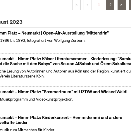
|<
<
1
2
>
gust 2023
mm Platz – Neumarkt | Open-Air-Ausstellung "Mittendrin"
 1986 bis 1993, fotografiert von Wolfgang Zurborn.
umarkt – Nimm Platz: Kölner Literatursommer – Kinderlesung: "Samir
d die Sache mit den Babys" von Souzan AlSabah und Özem Sakalkes
iche Lesung von Autorinnen und Autoren aus Köln und der Region, kuratiert d
Verein Literaturszene Köln.
umarkt – Nimm Platz: "Sommertraum" mit IZDW und Wicked Waldi
 Musikprogramm und Videokunstprojektion.
umarkt – Nimm Platz: Kinderkonzert – Remmidemmi und andere
belhafte Lieder
musik zum Mitmachen für Kinder