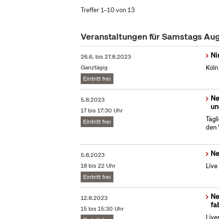
Treffer 1–10 von 13
Veranstaltungen für Samstags Au
Ni
26.6.
bis
27.8.2023
Ganztägig
Köln
Eintritt frei
Ne
5.8.2023
un
17 bis 17:30 Uhr
Tägl
Eintritt frei
den 
Ne
5.8.2023
18 bis 22 Uhr
Live
Eintritt frei
Ne
12.8.2023
fa
15 bis 15:30 Uhr
Live