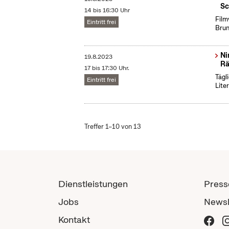
Sc
14 bis 16:30 Uhr
Film
Eintritt frei
Brun
Ni
19.8.2023
Rä
17 bis 17:30 Uhr.
Tägl
Eintritt frei
Lite
Treffer 1–10 von 13
Dienstleistungen
Press
Jobs
Newsl
Kontakt