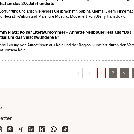
hatten des 20. Jahrhunderts
vorführung und anschließendes Gespräch mit Sabina Xhemajli, dem Filmemac
o Neurath-Wilson und Marmure Musullu. Moderiert von Steffy Hamidovic.
mm Platz: Kölner Literatursommer – Annette Neubauer liest aus "Das
tsel um das verschwundene E"
iche Lesung von Autor*innen aus Köln und der Region, kuratiert durch den Ver
raturszene Köln.
|<
<
1
2
>
e
etter