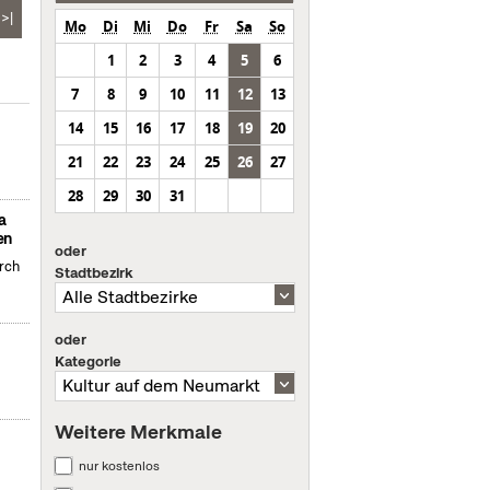
>|
Mo
Di
Mi
Do
Fr
Sa
So
1
2
3
4
5
6
7
8
9
10
11
12
13
14
15
16
17
18
19
20
21
22
23
24
25
26
27
28
29
30
31
a
en
oder
urch
Stadtbezirk
oder
Kategorie
Weitere Merkmale
nur kostenlos