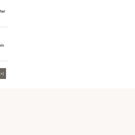
her
ein
>|