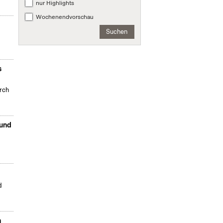
nur Highlights
Wochenendvorschau
Suchen
s
urch
 und
d
n