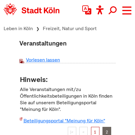
zum Inhalt springen
Leben in Köln
Freizeit, Natur und Sport
Veranstaltungen
Vorlesen lassen
Hinweis:
Alle Veranstaltungen mit/zu
Öffentlichkeitsbeteiligungen in Köln finden
Sie auf unserem Beteiligungsportal
"Meinung für Köln".
Beteiligungsportal "Meinung für Köln"
|<
<
1
2