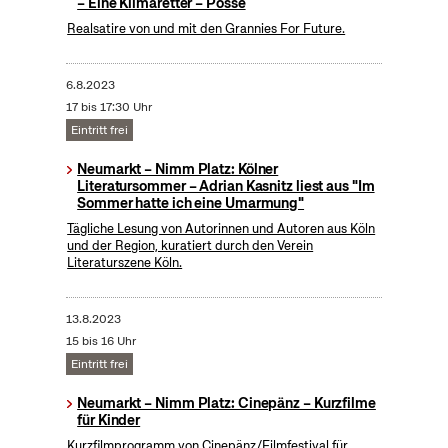
– Eine Klimaretter – Posse
Realsatire von und mit den Grannies For Future.
6.8.2023
17 bis 17:30 Uhr
Eintritt frei
Neumarkt – Nimm Platz: Kölner
Literatursommer – Adrian Kasnitz liest aus "Im
Sommer hatte ich eine Umarmung"
Tägliche Lesung von Autorinnen und Autoren aus Köln
und der Region, kuratiert durch den Verein
Literaturszene Köln.
13.8.2023
15 bis 16 Uhr
Eintritt frei
Neumarkt – Nimm Platz: Cinepänz – Kurzfilme
für Kinder
Kurzfilmprogramm von Cinepänz/Filmfestival für