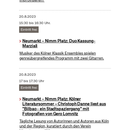
improvisieren?
20.8.2023
15:30 bis 16:30 Uhr.
Eintritt frei
Neumarkt – Nimm Platz: Duo Kassung-
Marziali
Musiker des Kölner Klassik Ensembles spielen
genreübergreifendes Programm mit zwei Gitarren.
20.8.2023
17 bis 17:30 Uhr
Eintritt frei
Neumarkt – Nimm Platz: Kölner
Literatursommer – Christoph Danne liest aus
"Bilbao - ein Stadtspaziergang" mit
Fotografien von Gero Lomnitz
Tägliche Lesung von Autorinnen und Autoren aus Köln
und der Region, kuratiert durch den Verein