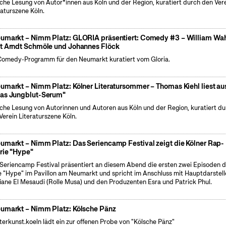
iche Lesung von Autor*innen aus Köln und der Region, kuratiert durch den Ver
raturszene Köln.
umarkt – Nimm Platz: GLORIA präsentiert: Comedy #3 – William Wa
t Arndt Schmöle und Johannes Flöck
Comedy-Programm für den Neumarkt kuratiert vom Gloria.
umarkt – Nimm Platz: Kölner Literatursommer – Thomas Kiehl liest au
as Jungblut-Serum"
iche Lesung von Autorinnen und Autoren aus Köln und der Region, kuratiert d
Verein Literaturszene Köln.
umarkt – Nimm Platz: Das Seriencamp Festival zeigt die Kölner Rap-
rie "Hype"
Seriencamp Festival präsentiert an diesem Abend die ersten zwei Episoden d
e "Hype" im Pavillon am Neumarkt und spricht im Anschluss mit Hauptdarstell
iane El Mesaudi (Rolle Musa) und den Produzenten Esra und Patrick Phul.
umarkt – Nimm Platz: Kölsche Pänz
terkunst.koeln lädt ein zur offenen Probe von "Kölsche Pänz"