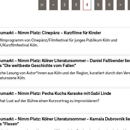
|<
<
2
3
4
5
6
>
umarkt – Nimm Platz: Cinepänz – Kurzfilme für Kinder
filmprogramm von Cinepänz/Filmfestival für junges Publikum Köln und
/Kurzfilmfestival Köln.
umarkt – Nimm Platz: Kölner Literatursommer – Daniel Faßbender lie
s "Die weltbeste Geschichte vom Fallen"
iche Lesung von Autor*innen aus Köln und der Region, kuratiert durch den Ver
raturszene Köln.
umarkt – Nimm Platz: Pecha Kucha Karaoke mit Gabi Linde
hat Lust auf der Bühne einen Kurzvortrag zu improvisieren?
umarkt – Nimm Platz: Kölner Literatursommer – Kamala Dubrovnik lie
s "Flexen"