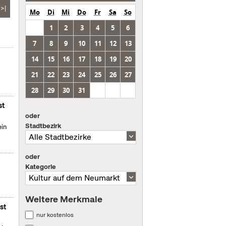
>|
Mo
Di
Mi
Do
Fr
Sa
So
1
2
3
4
5
6
7
8
9
10
11
12
13
14
15
16
17
18
19
20
21
22
23
24
25
26
27
28
29
30
31
st
oder
Stadtbezirk
ein
oder
Kategorie
Weitere Merkmale
st
nur kostenlos