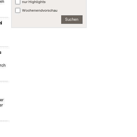
ein
nur Highlights
Wochenendvorschau
Suchen
hl
s
urch
er
er