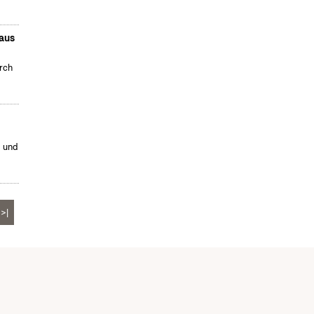
 aus
urch
d und
>|