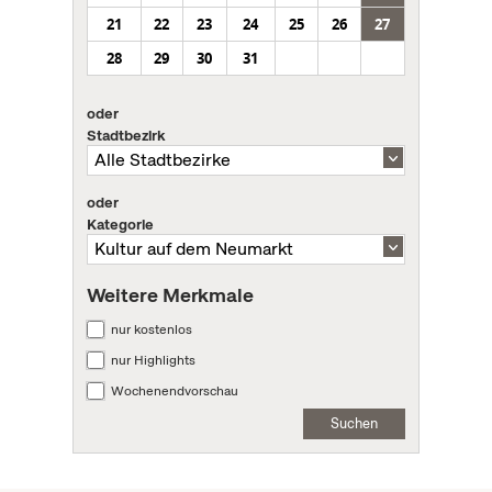
21
22
23
24
25
26
27
28
29
30
31
oder
Stadtbezirk
oder
Kategorie
Weitere Merkmale
nur kostenlos
nur Highlights
Wochenendvorschau
Suchen