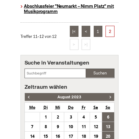
Abschlussfeier "Neumarkt – Nimm Platz" mit
Musikprogramm
|<
<
1
2
Treffer 11–12 von 12
>
>|
Suche in Veranstaltungen
Suchen
Zeitraum wählen
August 2023
Mo
Di
Mi
Do
Fr
Sa
So
1
2
3
4
5
6
7
8
9
10
11
12
13
14
15
16
17
18
19
20