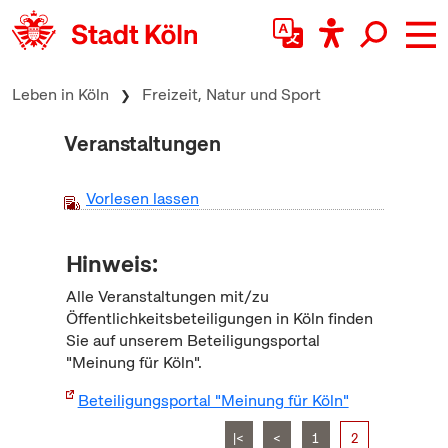
zum Inhalt springen
Leben in Köln
Freizeit, Natur und Sport
Veranstaltungen
Vorlesen lassen
Hinweis:
Alle Veranstaltungen mit/zu
Öffentlichkeitsbeteiligungen in Köln finden
Sie auf unserem Beteiligungsportal
"Meinung für Köln".
Beteiligungsportal "Meinung für Köln"
|<
<
1
2