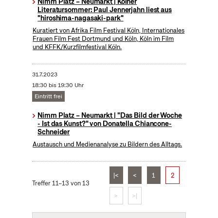
Nimm Platz – Neumarkt | Kölner
Literatursommer: Paul Jennerjahn liest aus
"hiroshima-nagasaki-park"
Kuratiert von Afrika Film Festival Köln, Internationales
Frauen Film Fest Dortmund und Köln, Köln im Film
und KFFK/Kurzfilmfestival Köln.
31.7.2023
18:30 bis 19:30 Uhr
Eintritt frei
Nimm Platz – Neumarkt | "Das Bild der Woche
- Ist das Kunst?" von Donatella Chiancone-
Schneider
Austausch und Medienanalyse zu Bildern des Alltags.
|<
<
1
2
Treffer 11–13 von 13
>
>|