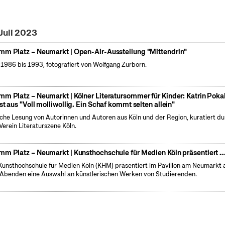
Juli 2023
mm Platz – Neumarkt | Open-Air-Ausstellung "Mittendrin"
 1986 bis 1993, fotografiert von Wolfgang Zurborn.
mm Platz – Neumarkt | Kölner Literatursommer für Kinder: Katrin Poka
est aus "Voll molliwollig. Ein Schaf kommt selten allein"
iche Lesung von Autorinnen und Autoren aus Köln und der Region, kuratiert d
Verein Literaturszene Köln.
mm Platz – Neumarkt | Kunsthochschule für Medien Köln präsentiert 
Kunsthochschule für Medien Köln (KHM) präsentiert im Pavillon am Neumarkt 
 Abenden eine Auswahl an künstlerischen Werken von Studierenden.