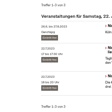
Treffer 1–3 von 3
Veranstaltungen für Samstag, 22. 
Ni
26.6.
bis
27.8.2023
Ganztägig
Köln
Eintritt frei
Ni
22.7.2023
li
17 bis 17:30 Uhr
Tägl
Eintritt frei
den 
Ni
22.7.2023
18 bis 20 Uhr
Die 
drei
Eintritt frei
Treffer 1–3 von 3