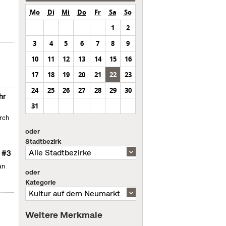
Mo
Di
Mi
Do
Fr
Sa
So
1
2
3
4
5
6
7
8
9
10
11
12
13
14
15
16
17
18
19
20
21
22
23
24
25
26
27
28
29
30
hr
31
urch
oder
Stadtbezirk
… #3
an
oder
Kategorie
Weitere Merkmale