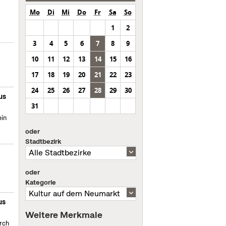
Mo
Di
Mi
Do
Fr
Sa
So
1
2
3
4
5
6
7
8
9
10
11
12
13
14
15
16
17
18
19
20
21
22
23
24
25
26
27
28
29
30
us
31
ein
oder
Stadtbezirk
oder
Kategorie
us
Weitere Merkmale
urch