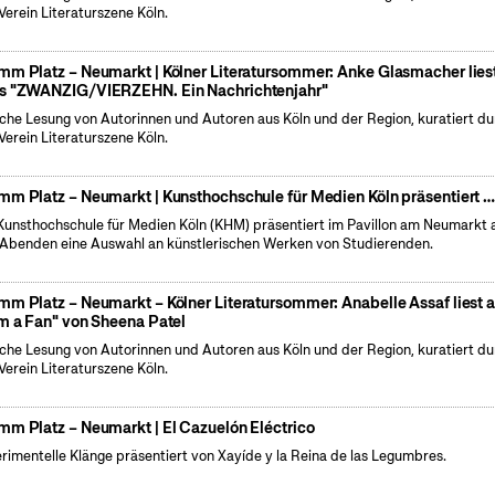
Verein Literaturszene Köln.
mm Platz – Neumarkt | Kölner Literatursommer: Anke Glasmacher lies
s "ZWANZIG/VIERZEHN. Ein Nachrichtenjahr"
iche Lesung von Autorinnen und Autoren aus Köln und der Region, kuratiert d
Verein Literaturszene Köln.
mm Platz – Neumarkt | Kunsthochschule für Medien Köln präsentiert 
Kunsthochschule für Medien Köln (KHM) präsentiert im Pavillon am Neumarkt 
 Abenden eine Auswahl an künstlerischen Werken von Studierenden.
mm Platz – Neumarkt – Kölner Literatursommer: Anabelle Assaf liest 
'm a Fan" von Sheena Patel
iche Lesung von Autorinnen und Autoren aus Köln und der Region, kuratiert d
Verein Literaturszene Köln.
mm Platz – Neumarkt | El Cazuelón Eléctrico
rimentelle Klänge präsentiert von Xayíde y la Reina de las Legumbres.