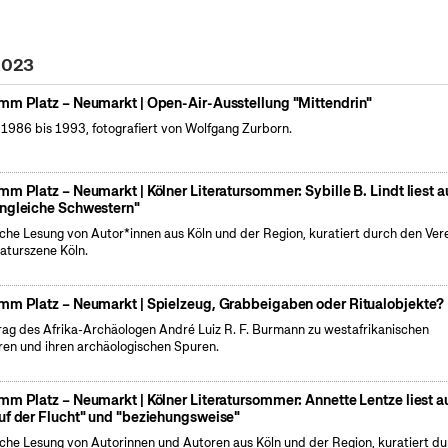
 2023
mm Platz – Neumarkt | Open-Air-Ausstellung "Mittendrin"
 1986 bis 1993, fotografiert von Wolfgang Zurborn.
mm Platz – Neumarkt | Kölner Literatursommer: Sybille B. Lindt liest a
ngleiche Schwestern"
iche Lesung von Autor*innen aus Köln und der Region, kuratiert durch den Ver
raturszene Köln.
mm Platz – Neumarkt | Spielzeug, Grabbeigaben oder Ritualobjekte?
rag des Afrika-Archäologen André Luiz R. F. Burmann zu westafrikanischen
ren und ihren archäologischen Spuren.
mm Platz – Neumarkt | Kölner Literatursommer: Annette Lentze liest a
uf der Flucht" und "beziehungsweise"
iche Lesung von Autorinnen und Autoren aus Köln und der Region, kuratiert d