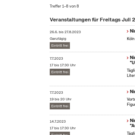
Treffer 1–8 von 8
Veranstaltungen für Freitags Juli
Ni
26.6.
bis
27.8.2023
Ganztägig
Köln
Eintritt frei
Ni
7.7.2023
"U
17 bis 17:30 Uhr
Tägl
Eintritt frei
Lite
Ni
7.7.2023
19 bis 20 Uhr
Vort
Figu
Eintritt frei
Ni
14.7.2023
"A
17 bis 17:30 Uhr
Tägl