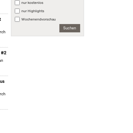
nur kostenlos
nur Highlights
t
Wochenendvorschau
Suchen
urch
… #2
an
aus
urch