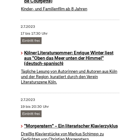
de Courgette)
Kinder- und Familienfilm ab 8 Jahren
2.7.2023
17 bis 17:30 Uhr
Eintritt frei
Kölner Literatursommer: Enrique Winter liest
aus "Oben das Meer unten der Himmel"
(deutsch-spanisch)
Tägliche Lesung von Autorinnen und Autoren aus Köln
und der Region, kuratiert durch den Verein
Literaturszene Köln.
2.7.2023
19 bis 20:30 Uhr
Eintritt frei
"Morgenstern" – Ein literarischer Klavierzyklus
Dreißig Klavierstücke von Markus Schimpp zu
Gedichten von Christian Morgenstern.