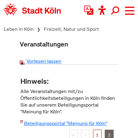
zum Inhalt springen
Leben in Köln
Freizeit, Natur und Sport
Veranstaltungen
Vorlesen lassen
Hinweis:
Alle Veranstaltungen mit/zu
Öffentlichkeitsbeteiligungen in Köln finden
Sie auf unserem Beteiligungsportal
"Meinung für Köln".
Beteiligungsportal "Meinung für Köln"
|<
<
1
2