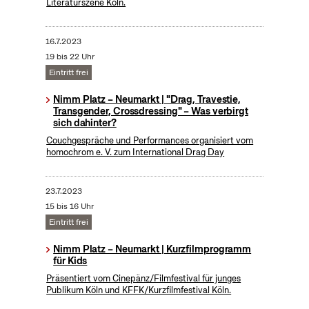
Literaturszene Köln.
16.7.2023
19 bis 22 Uhr
Eintritt frei
Nimm Platz – Neumarkt | "Drag, Travestie,
Transgender, Crossdressing" – Was verbirgt
sich dahinter?
Couchgespräche und Performances organisiert vom
homochrom e. V. zum International Drag Day
23.7.2023
15 bis 16 Uhr
Eintritt frei
Nimm Platz – Neumarkt | Kurzfilmprogramm
für Kids
Präsentiert vom Cinepänz/Filmfestival für junges
Publikum Köln und KFFK/Kurzfilmfestival Köln.